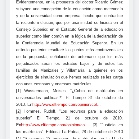
Evidentemente, en la propuesta del doctor Ricardo Gómez
subyace una concepción de la educación como mercancía
y de la universidad como empresa, hecho que contradice
la reciente inclusión, que por unanimidad se hiciera en el
Consejo Superior, en el Estatuto General de la educación
superior como bien común en la lógica de la declaración de
la Conferencia Mundial de Educación Superior. En un
artículo posterior resaltaré los puntos más controversiales
de la propuesta, señalando de antemano que los más
perjudicados serán los estratos bajos y de estos las
familias de Manizales y Villamaría, a quienes en los
ejercicios de simulación que hemos realizado se les carga
con unas costosas y onerosas matrículas.
[1] Wassermann, Moises. “¿Cobro de matrículas en
universidades públicas?”. El Tiempo 31 de octubre de
2010. En
http://www.eltiempo.com/opinion/col…
[2] Hommes, Rudolf. “Los recursos para la educación
superior” El Tiempo, 21 de octubre de 2010.
En
http://www.eltiempo.com/opinion/col…
[3] “Justicia en
las matrículas”. Editorial La Patria, 28 de octubre de 2010
[4] “Sancionan 12 evasores de matrículas en la U. de