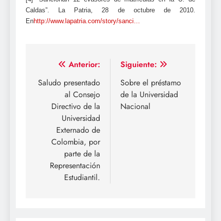
Caldas”. La Patria, 28 de octubre de 2010.
En
http://www.lapatria.com/story/sanci…
Navegación
Anterior:
Siguiente:
de
Saludo presentado
Sobre el préstamo
al Consejo
de la Universidad
entradas
Directivo de la
Nacional
Universidad
Externado de
Colombia, por
parte de la
Representación
Estudiantil.