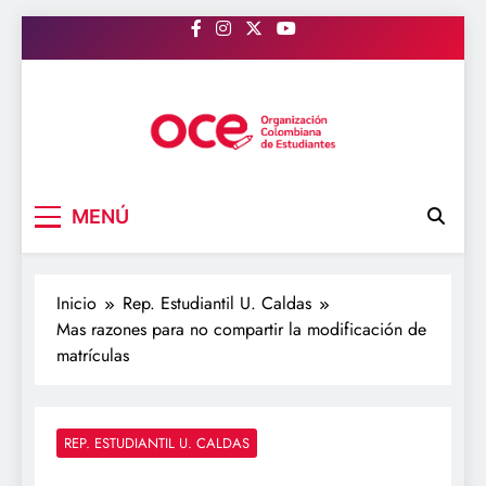
Saltar
al
contenido
OCE Colombia
Organización Colombiana de Estudiantes
MENÚ
Inicio
Rep. Estudiantil U. Caldas
Mas razones para no compartir la modificación de
matrículas
REP. ESTUDIANTIL U. CALDAS