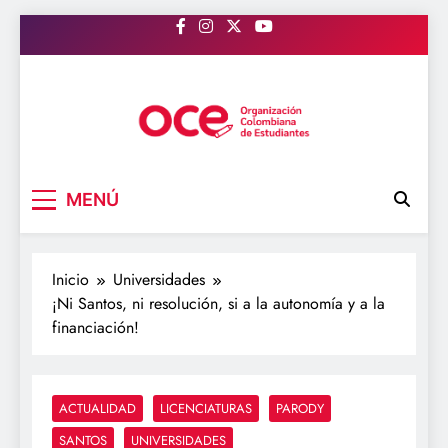
Saltar
al
contenido
OCE Colombia
Organización Colombiana de Estudiantes
MENÚ
Inicio
Universidades
¡Ni Santos, ni resolución, si a la autonomía y a la
financiación!
ACTUALIDAD
LICENCIATURAS
PARODY
SANTOS
UNIVERSIDADES