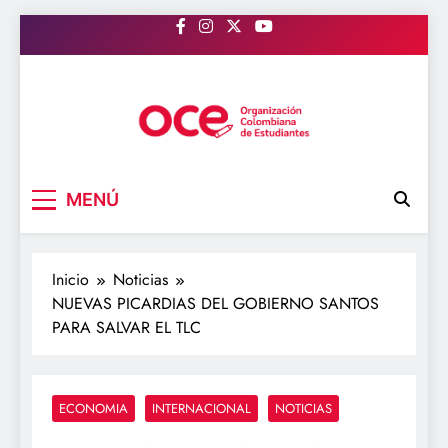
Saltar
al
contenido
OCE Colombia
Organización Colombiana de Estudiantes
MENÚ
Inicio
Noticias
NUEVAS PICARDIAS DEL GOBIERNO SANTOS
PARA SALVAR EL TLC
ECONOMIA
INTERNACIONAL
NOTICIAS