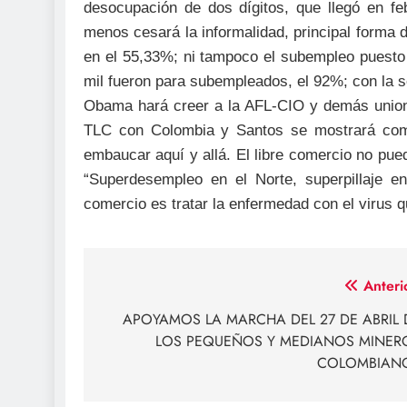
desocupación de dos dígitos, que llegó en fe
menos cesará la informalidad, principal forma
en el 55,33%; ni tampoco el subempleo puesto
mil fueron para subempleados, el 92%; con la s
Obama hará creer a la AFL-CIO y demás unione
TLC con Colombia y Santos se mostrará como 
embaucar aquí y allá. El libre comercio no pu
“Superdesempleo en el Norte, superpillaje en
comercio es tratar la enfermedad con el virus qu
Navegación
Anteri
de
APOYAMOS LA MARCHA DEL 27 DE ABRIL 
LOS PEQUEÑOS Y MEDIANOS MINER
entradas
COLOMBIAN