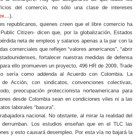
ficios del comercio, no sólo una clase de intereses
dex…
).
es republicanos, quienes creen que el libre comercio ha
blic Citizen- dicen que, por la globalización, Estados
érdida neta de empleos y salarios apenas a la par con la
ndas comerciales que reflejen “valores americanos”, “abrir
stadounidenses, fortalecer nuestras medidas de defensa
, para ello promueven un proyecto, 496 HR de 2009, Trade
lo sería como addenda al Acuerdo con Colombia. La
 de Acción, con sindicatos, convenciones colectivas,
 todo, preocupación proteccionista norteamericana para
ciones desde Colombia sean en condiciones viles ni a las
atos laborales “basura”.
abajadora nacional. No obstante, al mirar la realidad del
e derrumban. Los estudios enseñan que en el TLC las
nes y esto causará desempleo. Por esta vía no bajará la