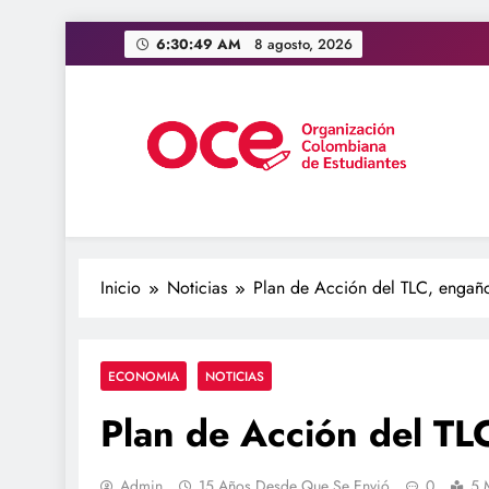
Saltar
6:30:50 AM
8 agosto, 2026
al
contenido
OCE Colombia
Organización Colombiana de Estudiantes
Inicio
Noticias
Plan de Acción del TLC, engaño 
ECONOMIA
NOTICIAS
Plan de Acción del TLC
Admin
15 Años Desde Que Se Envió
0
5 