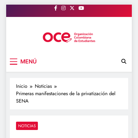
Saltar
al
contenido
OCE Colombia
Organización Colombiana de Estudiantes
MENÚ
Inicio
Noticias
Primeras manifestaciones de la privatización del
SENA
NOTICIAS