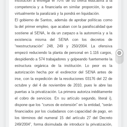
institución a entregar el 70% de su oferta educativa a la
competencia y a financiarla en similar proporción, lo que
virtualmente la paralizará y la pondrá en liquidación.
El gobierno de Santos, además de aprobar políticas como
la del primer empleo, que acaban con la parafiscalidad que
sostiene al SENA, le da un zarpazo a la autonomía y a la
existencia misma del SENA con los decretos de
“reestructuración” 248, 249 y 250/2004. La ofensiva
empezó reduciendo la planta de personal en 1.116 cargos,
despidiendo a 574 trabajadores y golpeando fuertemente la
estructura orgánica de la institución. Lo peor es la
autorización hecha por el exdirector del SENA antes de
irse, con la expedición de la resoluciones 03176 del 22 de
octubre y del 4 de noviembre de 2010, pues le abre las
puertas a la privatización. La primera autoriza inéditamente
el cobro de servicios. En su artículo segundo, literal i),
dispone que los “cursos de extensión” en la entidad, “serán
financiados por los ciudadanos con capacidad de pago, en
los términos del numeral 15 del artículo 27 del Decreto
249/2004”, forma disimulada de introducir la privatización,