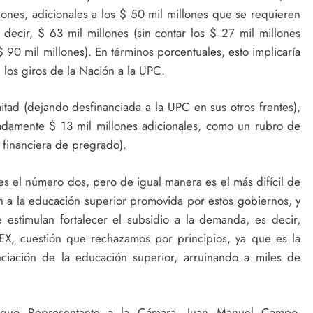
ones, adicionales a los $ 50 mil millones que se requieren
decir, $ 63 mil millones (sin contar los $ 27 mil millones
$ 90 mil millones). En términos porcentuales, esto implicaría
los giros de la Nación a la UPC.
 mitad (dejando desfinanciada a la UPC en sus otros frentes),
adamente $ 13 mil millones adicionales, como un rubro de
a financiera de pregrado).
 es el número dos, pero de igual manera es el más difícil de
ón a la educación superior promovida por estos gobiernos, y
estimulan fortalecer el subsidio a la demanda, es decir,
EX, cuestión que rechazamos por principios, ya que es la
iación de la educación superior, arruinando a miles de
tiguo Representante a la Cámara, Juan Manuel Campo,