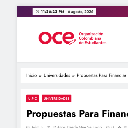
Saltar
11:26:23 PM
6 agosto, 2026
al
contenido
OCE Colombia
Organización Colombiana de Estudiantes
Inicio
Universidades
Propuestas Para Financiar
U.P.C
UNIVERSIDADES
Propuestas Para Finan
Admin
12 Años Desde Que Se Envió
0
10