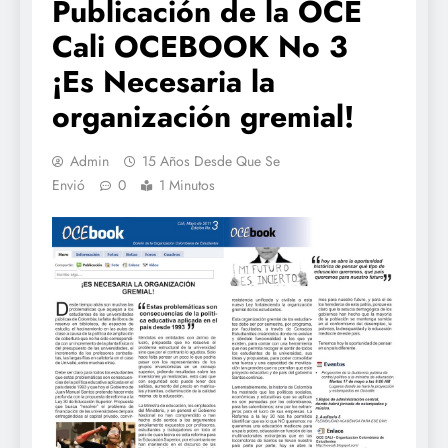
Publicación de la OCE
Cali OCEBOOK No 3
¡Es Necesaria la
organización gremial!
Admin
15 Años Desde Que Se
Envió
0
1 Minutos