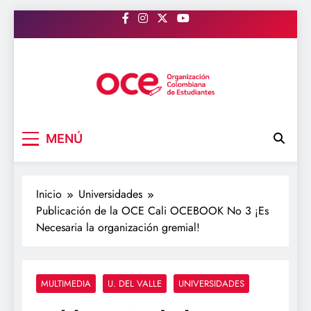
Saltar
al
contenido
OCE Colombia
Organización Colombiana de Estudiantes
MENÚ
Inicio
Universidades
Publicación de la OCE Cali OCEBOOK No 3 ¡Es
Necesaria la organización gremial!
MULTIMEDIA
U. DEL VALLE
UNIVERSIDADES