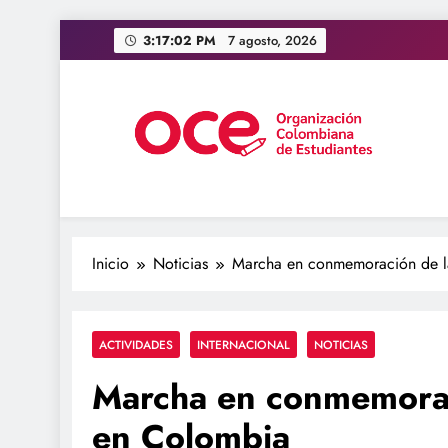
Saltar
3:17:03 PM
7 agosto, 2026
al
contenido
OCE Colombia
Organización Colombiana de Estudiantes
Inicio
Noticias
Marcha en conmemoración de l
ACTIVIDADES
INTERNACIONAL
NOTICIAS
Marcha en conmemorac
en Colombia