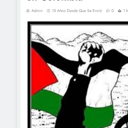
Admin
15 Años Desde Que Se Envió
0
1 