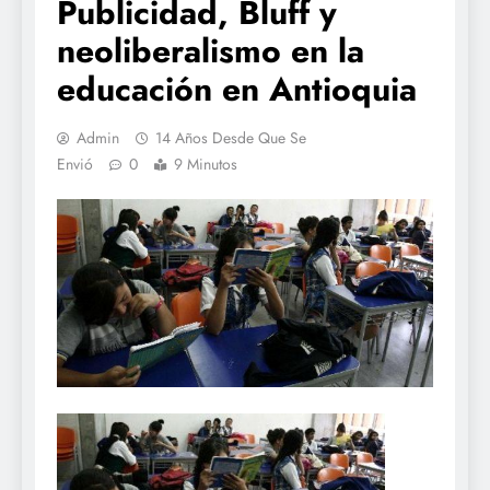
Publicidad, Bluff y
neoliberalismo en la
educación en Antioquia
Admin
14 Años Desde Que Se
Envió
0
9 Minutos