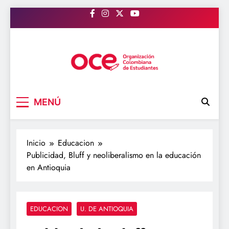
Saltar
al
contenido
OCE Colombia
Organización Colombiana de Estudiantes
MENÚ
Inicio
Educacion
Publicidad, Bluff y neoliberalismo en la educación
en Antioquia
EDUCACION
U. DE ANTIOQUIA