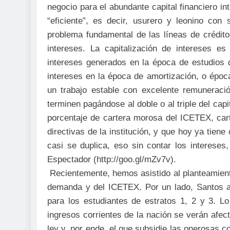
negocio para el abundante capital financiero 
“eficiente”, es decir, usurero y leonino con
problema fundamental de las líneas de crédito
intereses. La capitalización de intereses es
intereses generados en la época de estudios 
intereses en la época de amortización, o época
un trabajo estable con excelente remuneraci
terminen pagándose al doble o al triple del cap
porcentaje de cartera morosa del ICETEX, car
directivas de la institución, y que hoy ya tien
casi se duplica, eso sin contar los interese
Espectador (http://goo.gl/mZv7v).
Recientemente, hemos asistido al planteamiento
demanda y del ICETEX. Por un lado, Santos apr
para los estudiantes de estratos 1, 2 y 3. L
ingresos corrientes de la nación se verán afec
ley y, por ende, el que subsidie las onerosas 