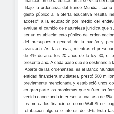
financiación de la educación al servicio del capi
Bajo la ordenanza del Banco Mundial, como ada
gasto público a la oferta educativa resulta in
acceso” a la educación por medio del endeud
evaluar el cambio de naturaleza jurídica que su
ser un establecimiento público del orden nacion
del presupuesto general de la nación y per
avanzada. Así las cosas, mientras el presupue
de 4% durante los 20 años de la ley 30, el 
presente año. A cada paso que se desfinancia l
Aparte de las ordenanzas, es el Banco Mundial 
entidad financiera multilateral prestó 500 mill
previamente mencionada y estableció unos co
en gran parte los problemas que sufren las f
venido cancelando intereses a una tasa de 9% 
los mercados financieros como Wall Street pa
retribución alguna o interés del 0%. Esta tasa