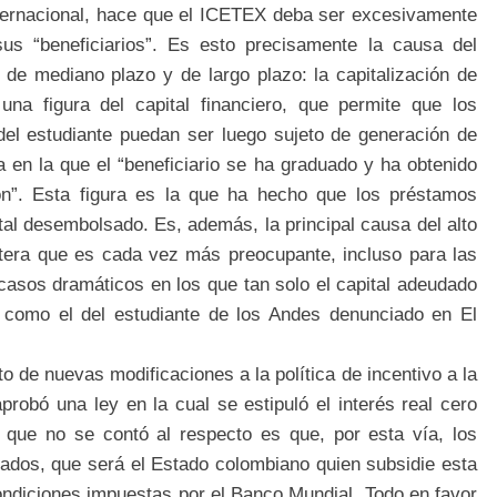
internacional, hace que el ICETEX deba ser excesivamente
 sus “beneficiarios”. Es esto precisamente la causa del
 de mediano plazo y de largo plazo: la capitalización de
 una figura del capital financiero, que permite que los
del estudiante puedan ser luego sujeto de generación de
 en la que el “beneficiario se ha graduado y ha obtenido
ón”. Esta figura es la que ha hecho que los préstamos
ital desembolsado. Es, además, la principal causa del alto
tera que es cada vez más preocupante, incluso para las
e casos dramáticos en los que tan solo el capital adeudado
s, como el del estudiante de los Andes denunciado en El
 de nuevas modificaciones a la política de incentivo a la
obó una ley en la cual se estipuló el interés real cero
o que no se contó al respecto es que, por esta vía, los
tados, que será el Estado colombiano quien subsidie esta
condiciones impuestas por el Banco Mundial. Todo en favor