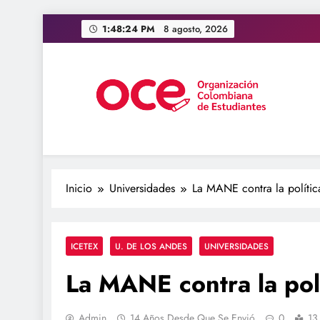
Saltar
1:48:25 PM
8 agosto, 2026
al
contenido
OCE Colombia
Organización Colombiana de Estudiantes
Inicio
Universidades
La MANE contra la polític
ICETEX
U. DE LOS ANDES
UNIVERSIDADES
La MANE contra la polí
Admin
14 Años Desde Que Se Envió
0
13