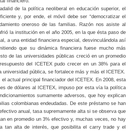
tal financiero.
lid de la política neoliberal en educación superior, el
eficiente y, por ende, el móvil debe ser “democratizar el
amiento oneroso de las familias. Razón nos asiste al
frió la institución en el año 2005, en la que ésta paso de
al, a una entidad financiera especial, desvinculándola así
mitiendo que su dinámica financiera fuese mucho más
sto de las universidades públicas creció en un promedio
presupuesto del ICETEX pudo crecer en un 38% para el
a universidad pública, se fortalece más y más el ICETEX.
el actual principal financiador del ICETEX. En 2008, esta
ones de dólares al ICETEX, impuso por esta vía la política
ndicionamientos sumamente adversos, que hoy explican
amilias colombianas endeudadas. De este préstamo se han
efectivo anual, tasa supremamente alta si se observa que
gan en promedio un 3% efectivo y, muchas veces, no hay
 tan alta de interés, que posibilita el carry trade y el