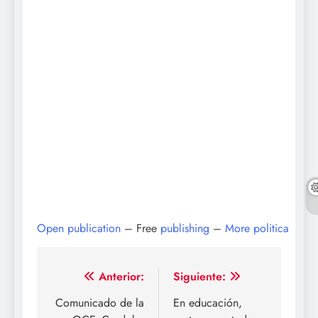
Open publication
– Free
publishing
–
More politica
Navegación
Anterior:
Siguiente:
de
Comunicado de la
En educación,