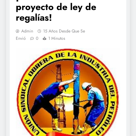
proyecto de ley de
regalías!
Admin
15 Años Desde Que Se
Envió
0
1 Minutos