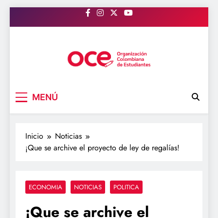
Saltar
al
contenido
OCE Colombia
Organización Colombiana de Estudiantes
MENÚ
Inicio
Noticias
¡Que se archive el proyecto de ley de regalías!
ECONOMIA
NOTICIAS
POLITICA
¡Que se archive el