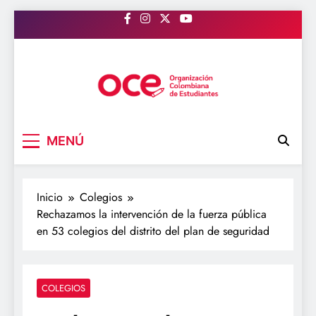
Saltar
al
contenido
OCE Colombia
Organización Colombiana de Estudiantes
MENÚ
Inicio
Colegios
Rechazamos la intervención de la fuerza pública
en 53 colegios del distrito del plan de seguridad
COLEGIOS