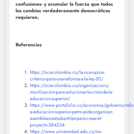
confusiones- y acumular la fuerza que todos
los cambios verdaderamente democráticos
requieren.
Referencias
https://ocecolombia.co/la-oce-opina-
criterios-para-una-reforma-a-la-ley-30/
https://ocecolombia.co/organizacion-y-
movilizacion-para-solucionar-la-crisis-de-la-
educacion-superior/
https://www.portafolio.co/economia/gobierno/refo
a-educacion-superior-petro-pide-organizar-
asambleas-estudiantiles-para-crear-el-
proyecto-584234
https://www.universidad.edu.co/no-