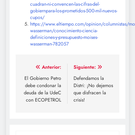
cuadran-ni-convencen-las-cifras-del-
gobiernpara-los-prometidos-500-mil-nuevos-
cupos/
https://www.eltiempo.com/opinion/columnistas/moi
wasserman/conocimiento-ciencia-
definiciones-y-presupuesto-moises-
wasserman-782057
Navegación
Anterior:
Siguiente:
de
El Gobierno Petro
Defendamos la
debe condonar la
Distri: ¡No dejemos
entradas
deuda de la UdeC
que disfracen la
con ECOPETROL
crisis!