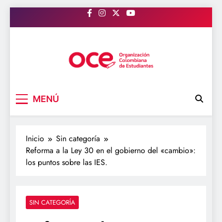
Saltar
al
contenido
OCE Colombia
Organización Colombiana de Estudiantes
MENÚ
Inicio
Sin categoría
Reforma a la Ley 30 en el gobierno del «cambio»:
los puntos sobre las IES.
SIN CATEGORÍA