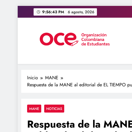
Saltar
9:56:44 PM
6 agosto, 2026
al
contenido
OCE Colombia
Organización Colombiana de Estudiantes
Inicio
MANE
Respuesta de la MANE al editorial de EL TIEMPO pu
MANE
NOTICIAS
Respuesta de la MANE 