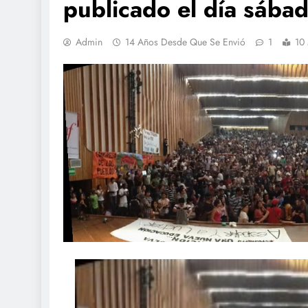
publicado el día sába
Admin
14 Años Desde Que Se Envió
1
10