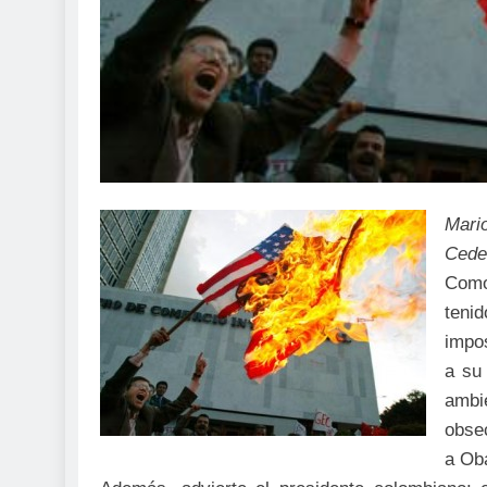
Mari
Cede
Como
teni
impo
a su
ambi
obsec
a Oba