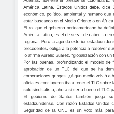
Además, advierte el presidente colombiano: e
América Latina. Estados Unidos debe, dice Sa
económico, político, ambiental y humano que ex
estar buscando en el Medio Oriente o en África 
El rol que el gobierno norteamericano ha defi
América Latina, es el de servir de cabecilla en 
regional. Pero la agenda exterior estadounidens
precedentes, obliga a la potencia a resolver s
lo afirma Aurelio Suárez, “globalización con un f
Por las buenas, profundizando el modelo de “
aprobación de un TLC del que se ha demos
corporaciones gringas. ¿Algún medio volvió a 
oficiales concluyeron iba a tener el TLC sobre l
solo sindicalista, ahora sí sería bueno el TLC 
El gobierno de Santos también juega su p
estadounidense. Con razón Estados Unidos co
Seguridad de la ONU es un voto más para 