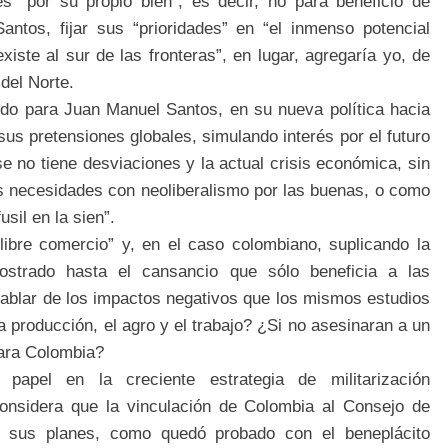
s “por su propio bien”, es decir, no para beneficio de
ntos, fijar sus “prioridades” en “el inmenso potencial
iste al sur de las fronteras”, en lugar, agregaría yo, de
del Norte.
nido para Juan Manuel Santos, en su nueva política hacia
sus pretensiones globales, simulando interés por el futuro
e no tiene desviaciones y la actual crisis económica, sin
us necesidades con neoliberalismo por las buenas, o como
usil en la sien”.
libre comercio” y, en el caso colombiano, suplicando la
trado hasta el cansancio que sólo beneficia a las
hablar de los impactos negativos que los mismos estudios
a producción, el agro y el trabajo? ¿Si no asesinaran a un
para Colombia?
apel en la creciente estrategia de militarización
nsidera que la vinculación de Colombia al Consejo de
sus planes, como quedó probado con el beneplácito