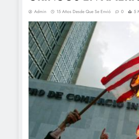
Admin
15 Años Desde Que Se Envió
0
5 