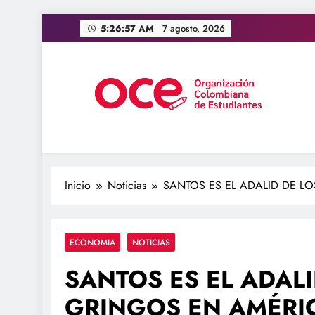
Saltar
5:26:58 AM
7 agosto, 2026
al
contenido
OCE Colombia
Organización Colombiana de Estudiantes
Inicio
Noticias
SANTOS ES EL ADALID DE L
ECONOMIA
NOTICIAS
SANTOS ES EL ADALI
GRINGOS EN AMÉRI