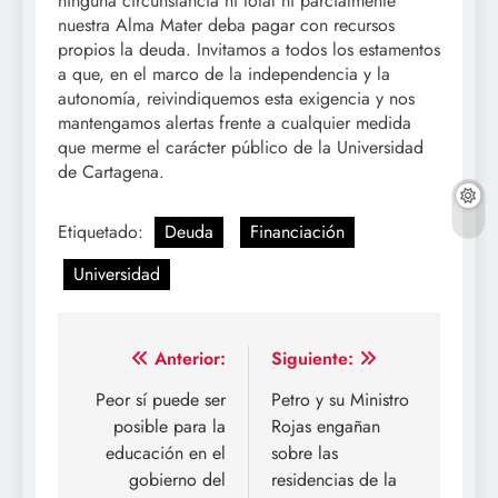
ninguna circunstancia ni total ni parcialmente
nuestra Alma Mater deba pagar con recursos
propios la deuda. Invitamos a todos los estamentos
a que, en el marco de la independencia y la
autonomía, reivindiquemos esta exigencia y nos
mantengamos alertas frente a cualquier medida
que merme el carácter público de la Universidad
de Cartagena.
Etiquetado:
Deuda
Financiación
Universidad
Navegación
Anterior:
Siguiente:
de
Peor sí puede ser
Petro y su Ministro
posible para la
Rojas engañan
entradas
educación en el
sobre las
gobierno del
residencias de la