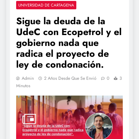
UNIVERSIDAD DE CARTAGENA
Sigue la deuda de la
UdeC con Ecopetrol y el
gobierno nada que
radica el proyecto de
ley de condonación.
Admin
2 Años Desde Que Se Envió
0
3
Minutos