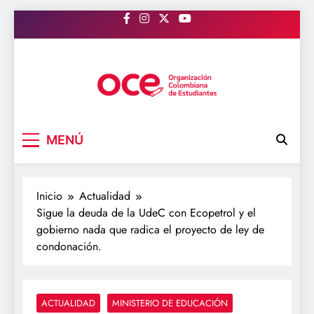
Saltar
al
contenido
OCE Colombia
Organización Colombiana de Estudiantes
MENÚ
Inicio
Actualidad
Sigue la deuda de la UdeC con Ecopetrol y el
gobierno nada que radica el proyecto de ley de
condonación.
ACTUALIDAD
MINISTERIO DE EDUCACIÓN