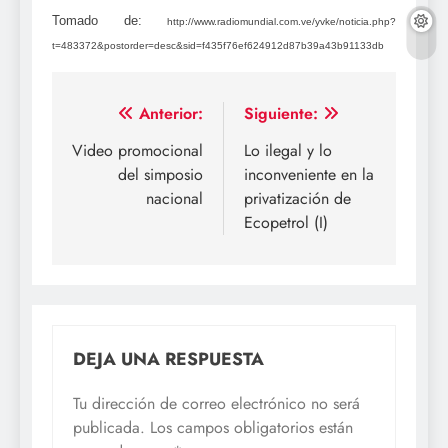
Tomado de:
http://www.radiomundial.com.ve/yvke/noticia.php?
t=483372&postorder=desc&sid=f435f76ef624912d87b39a43b91133db
Navegación
Anterior:
Siguiente:
de
Video promocional
Lo ilegal y lo
del simposio
inconveniente en la
entradas
nacional
privatización de
Ecopetrol (I)
DEJA UNA RESPUESTA
Tu dirección de correo electrónico no será
publicada.
Los campos obligatorios están