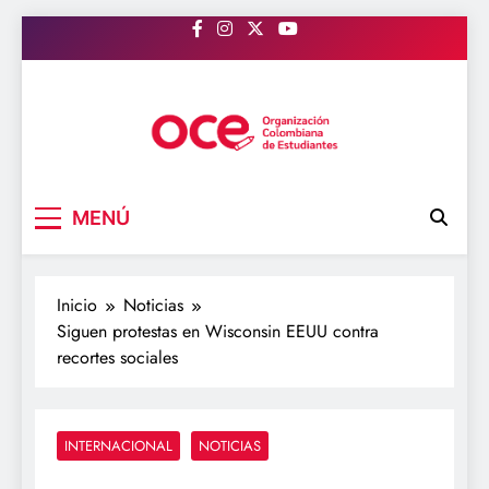
Saltar
al
contenido
OCE Colombia
Organización Colombiana de Estudiantes
MENÚ
Inicio
Noticias
Siguen protestas en Wisconsin EEUU contra
recortes sociales
INTERNACIONAL
NOTICIAS