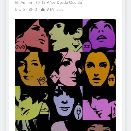
Admin
13 Años Desde Que Se
Envió
0
9 Minutos