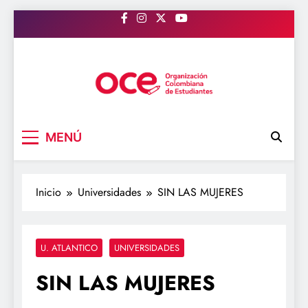
Saltar
al
contenido
OCE Colombia
Organización Colombiana de Estudiantes
MENÚ
Inicio
Universidades
SIN LAS MUJERES
U. ATLANTICO
UNIVERSIDADES
SIN LAS MUJERES