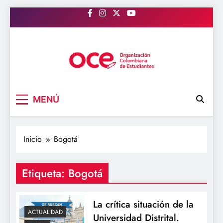
Saltar
al
contenido
OCE Colombia
Organización Colombiana de Estudiantes
MENÚ
Inicio
Bogotá
Etiqueta:
Bogotá
La crítica situación de la
ACTUALIDAD
Universidad Distrital.