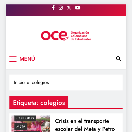
Saltar
al
contenido
OCE Colombia
Organización Colombiana de Estudiantes
MENÚ
Inicio
colegios
Etiqueta:
colegios
ACTUALIDAD
COLEGIOS
Crisis en el transporte
META
escolar del Meta y Petro