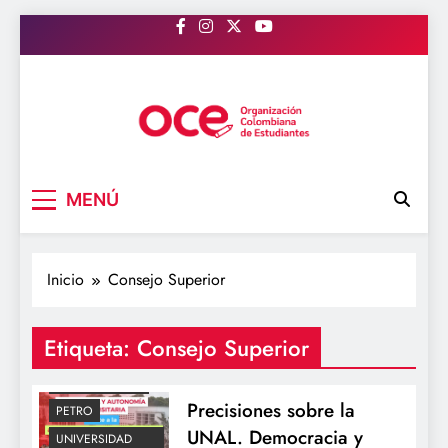
Saltar
al
contenido
OCE Colombia
Organización Colombiana de Estudiantes
MENÚ
Inicio
Consejo Superior
ACTUALIDAD
Etiqueta:
Consejo Superior
EDUCACION
OCECOLOMBIA
Precisiones sobre la
PETRO
UNAL. Democracia y
UNIVERSIDAD