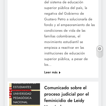
del sistema de educación
superior pública del país, la
negativa del Gobierno de
Gustavo Petro a solucionarla de
BOGOTÁ
fondo y el empeoramiento de las
COLOMBIA
condiciones de vida de las
DESFINANCIACIÓN
familias colombianas, el
DISCRIMINACIÓN
movimiento estudiantil se
FEMINICIDIO
empieza a reactivar en las
GÉNERO
instituciones de educación
superior pública, a pesar de
JUDICIAL
MUJER
los…
MUJERES
OCE
Leer más
OCECOLOMBIA
ORGANIZACIÓN
COLOMBIANA DE
Comunicado sobre el
ESTUDIANTES
proceso judicial por el
UNIVERSIDAD
PEDAGÓGICA
feminicidio de Leidy
NACIONAL