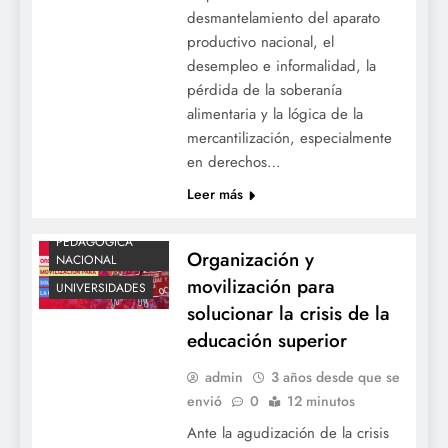
OCE
desmantelamiento del aparato
OCECOLOMBIA
productivo nacional, el
desempleo e informalidad, la
ORGANIZACIÓN
COLOMBIANA DE
pérdida de la soberanía
ESTUDIANTES
alimentaria y la lógica de la
UNIVERSIDAD
mercantilización, especialmente
DISTRITAL
en derechos…
UNIVERSIDAD
Leer más
NACIONAL
UNIVERSIDAD
PEDAGÓGICA
Organización y
NACIONAL
movilización para
UNIVERSIDADES
solucionar la crisis de la
educación superior
admin
3 años desde que se
envió
0
12 minutos
Ante la agudización de la crisis