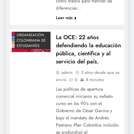
como medio para tramitar las
CIENTÍFICA
diferencias…
NEOLIBERALISMO
Leer más
OCE
OCECOLOMBIA
ORGANIZACIÓN
La OCE: 22 años
COLOMBIANA DE
defendiendo la educación
ESTUDIANTES
pública, científica y al
servicio del país.
admin
3 años desde que se
envió
0
8 minutos
Las políticas de apertura
comercial iniciaron su nefasto
curso en los 90’s con el
ACTUALIDAD
Gobierno de César Gaviria y
DESFINANCIACIÓN
bajo el mandato de Andrés
EDUCACION
Pastrana -Plan Colombia incluído-
NEOLIBERALISMO
se profundizó el