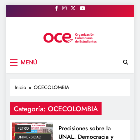
Saltar
al
contenido
OCE Colombia
Organización Colombiana de Estudiantes
MENÚ
Inicio
OCECOLOMBIA
ACTUALIDAD
Categoría:
OCECOLOMBIA
EDUCACION
OCECOLOMBIA
Precisiones sobre la
PETRO
UNAL. Democracia y
UNIVERSIDAD