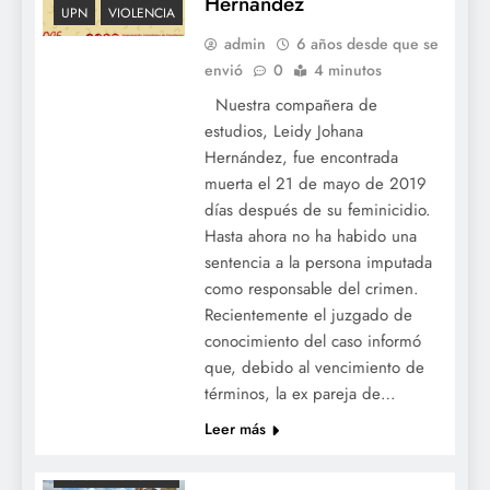
Hernández
UPN
VIOLENCIA
admin
6 años desde que se
envió
0
4 minutos
Nuestra compañera de
estudios, Leidy Johana
Hernández, fue encontrada
ADE
muerta el 21 de mayo de 2019
COLOMBIA
días después de su feminicidio.
EDUCACION
Hasta ahora no ha habido una
FECODE
sentencia a la persona imputada
JORNADA ÚNICA
como responsable del crimen.
Recientemente el juzgado de
LICENCIATURAS
conocimiento del caso informó
NACIONAL
que, debido al vencimiento de
OCE
términos, la ex pareja de…
OCECOLOMBIA
Leer más
ORGANIZACIÓN
COLOMBIANA DE
ESTUDIANTES