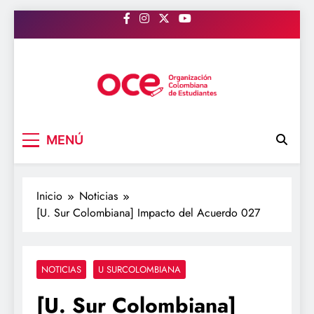
Saltar
al
contenido
OCE Colombia
Organización Colombiana de Estudiantes
MENÚ
Inicio
Noticias
[U. Sur Colombiana] Impacto del Acuerdo 027
NOTICIAS
U SURCOLOMBIANA
[U. Sur Colombiana]