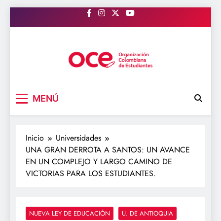
Saltar
al
contenido
OCE Colombia
Organización Colombiana de Estudiantes
MENÚ
Inicio
Universidades
UNA GRAN DERROTA A SANTOS: UN AVANCE
EN UN COMPLEJO Y LARGO CAMINO DE
VICTORIAS PARA LOS ESTUDIANTES.
NUEVA LEY DE EDUCACIÓN
U. DE ANTIOQUIA