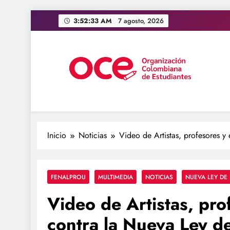
Saltar
3:52:33 AM
7 agosto, 2026
al
contenido
OCE Colombia
Organización Colombiana de Estudiantes
Inicio
Noticias
Video de Artistas, profesores y
FENALPROU
MULTIMEDIA
NOTICIAS
NUEVA LEY DE
Video de Artistas, pro
contra la Nueva Ley d