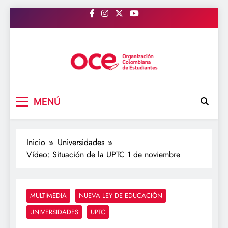
Saltar
al
contenido
OCE Colombia
Organización Colombiana de Estudiantes
MENÚ
Inicio
Universidades
Vídeo: Situación de la UPTC 1 de noviembre
MULTIMEDIA
NUEVA LEY DE EDUCACIÓN
UNIVERSIDADES
UPTC