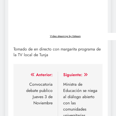
Video streaming by Ustream
Tomado de en directo con margarita programa de
la TV local de Tunja
Navegación
Anterior:
Siguiente:
de
Convocatoria
Ministra de
debate publico
Educación se niega
entradas
Jueves 3 de
al diálogo abierto
Noviembre
con las
comunidades
universitarias.