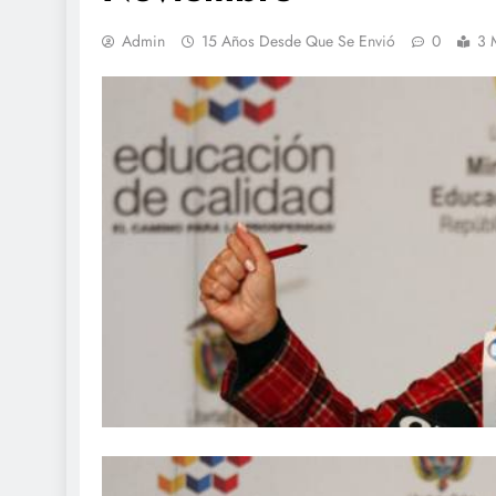
Admin
15 Años Desde Que Se Envió
0
3 