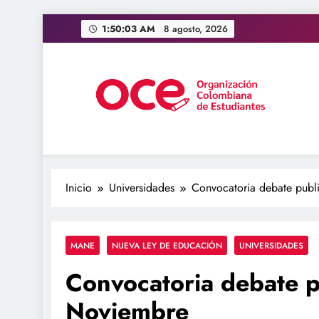
Saltar
1:50:04 AM
8 agosto, 2026
al
contenido
OCE Colombia
Organización Colombiana de Estudiantes
Inicio
Universidades
Convocatoria debate publ
MANE
NUEVA LEY DE EDUCACIÓN
UNIVERSIDADES
Convocatoria debate p
Noviembre