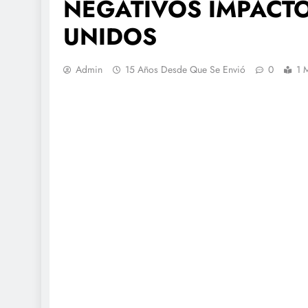
NEGATIVOS IMPACTO
UNIDOS
Admin
15 Años Desde Que Se Envió
0
1 