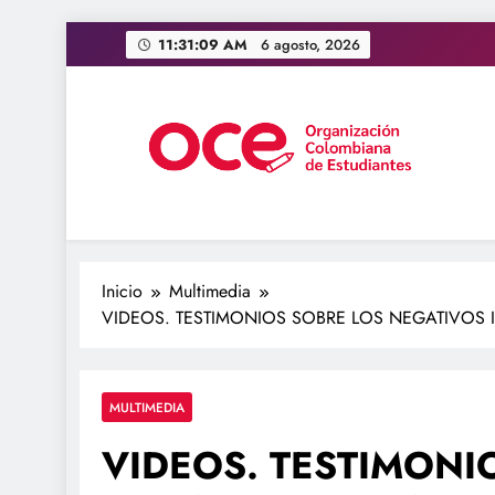
Saltar
11:31:09 AM
6 agosto, 2026
al
contenido
OCE Colombia
Organización Colombiana de Estudiantes
Inicio
Multimedia
VIDEOS. TESTIMONIOS SOBRE LOS NEGATIVOS 
MULTIMEDIA
VIDEOS. TESTIMONI