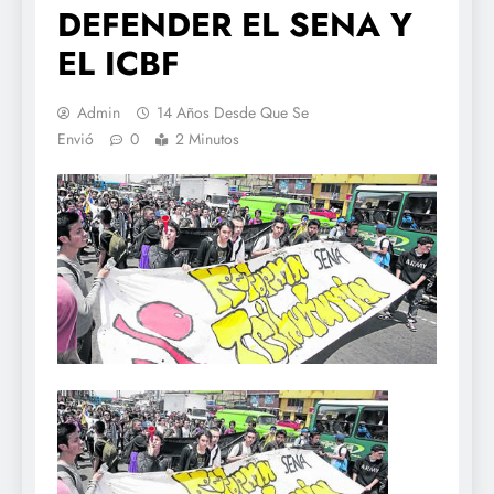
DEFENDER EL SENA Y
EL ICBF
Admin
14 Años Desde Que Se
Envió
0
2 Minutos