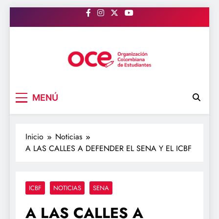
Saltar
al
contenido
OCE Colombia
Organización Colombiana de Estudiantes
MENÚ
Inicio
Noticias
A LAS CALLES A DEFENDER EL SENA Y EL ICBF
ICBF
NOTICIAS
SENA
A LAS CALLES A