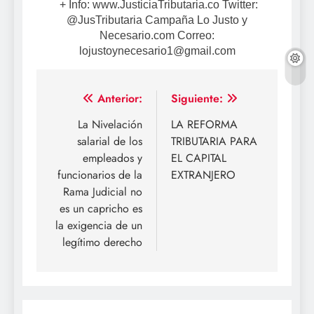
+ Info: www.JusticiaTributaria.co Twitter:
@JusTributaria Campaña Lo Justo y
Necesario.com Correo:
lojustoynecesario1@gmail.com
Navegación
Anterior:
Siguiente:
de
La Nivelación
LA REFORMA
salarial de los
TRIBUTARIA PARA
entradas
empleados y
EL CAPITAL
funcionarios de la
EXTRANJERO
Rama Judicial no
es un capricho es
la exigencia de un
legítimo derecho