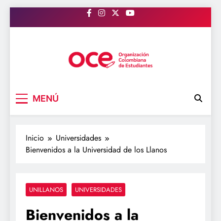
Saltar
al
contenido
OCE Colombia
Organización Colombiana de Estudiantes
MENÚ
Inicio
Universidades
Bienvenidos a la Universidad de los Llanos
UNILLANOS
UNIVERSIDADES
Bienvenidos a la