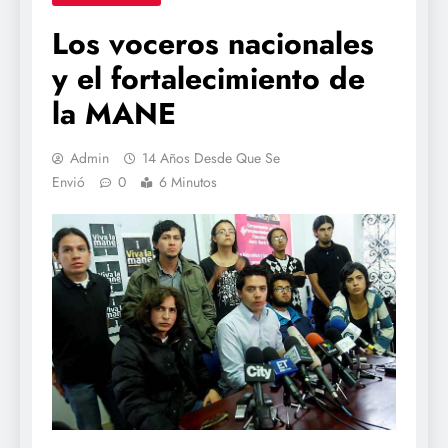
Los voceros nacionales
y el fortalecimiento de
la MANE
Admin
14 Años Desde Que Se
Envió
0
6 Minutos