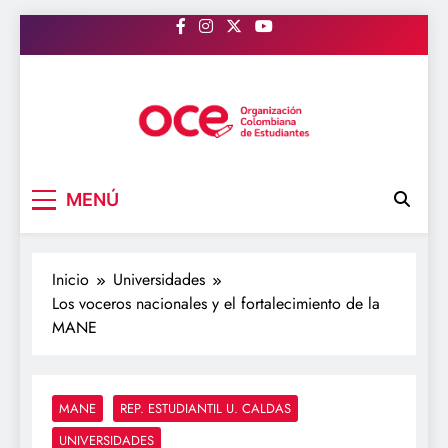
Saltar
al
contenido
OCE Colombia
Organización Colombiana de Estudiantes
MENÚ
Inicio
Universidades
Los voceros nacionales y el fortalecimiento de la
MANE
MANE
REP. ESTUDIANTIL U. CALDAS
UNIVERSIDADES