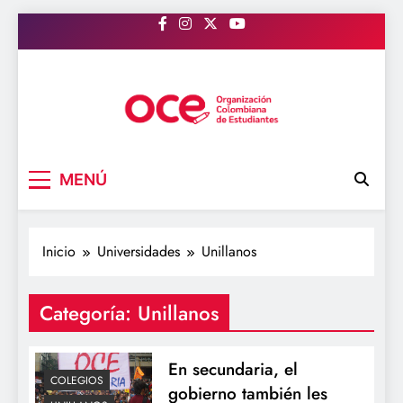
Saltar
al
contenido
OCE Colombia
Organización Colombiana de Estudiantes
MENÚ
Inicio
Universidades
Unillanos
Categoría:
Unillanos
En secundaria, el
COLEGIOS
gobierno también les