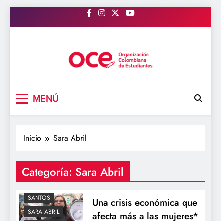
Saltar
al
contenido
OCE Colombia
Organización Colombiana de Estudiantes
MENÚ
ECONOMIA
MUJER
Inicio
Sara Abril
MUJERES
OCE
OCECOLOMBIA
ORGANIZACIÓN
Categoría:
Sara Abril
COLOMBIANA DE
ESTUDIANTES
SANTOS
Una crisis económica que
SARA ABRIL
afecta más a las mujeres*