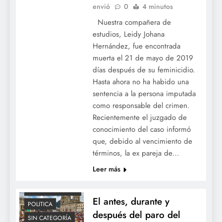
envió
0
4 minutos
Nuestra compañera de
estudios, Leidy Johana
Hernández, fue encontrada
ADE
muerta el 21 de mayo de 2019
COLOMBIA
días después de su feminicidio.
EDUCACION
Hasta ahora no ha habido una
FECODE
sentencia a la persona imputada
JORNADA ÚNICA
como responsable del crimen.
Recientemente el juzgado de
LICENCIATURAS
conocimiento del caso informó
NACIONAL
que, debido al vencimiento de
OCE
términos, la ex pareja de…
OCECOLOMBIA
Leer más
ORGANIZACIÓN
COLOMBIANA DE
ESTUDIANTES
El antes, durante y
POLITICA
después del paro del
SIN CATEGORÍA