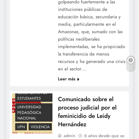
golpeando fuertemente a las
instituciones públicas de
BOGOTÁ
educación básica, secundaria y
COLOMBIA
media, particularmente en el
DESFINANCIACIÓN
Amazonas, que, sumado con las
DISCRIMINACIÓN
políticas neoliberales
FEMINICIDIO
implementadas, se ha propiciado
GÉNERO
la transferencia de menos
recursos y ha generado una crisis
JUDICIAL
MUJER
en el sector….
MUJERES
OCE
Leer más
OCECOLOMBIA
ORGANIZACIÓN
COLOMBIANA DE
Comunicado sobre el
ESTUDIANTES
proceso judicial por el
UNIVERSIDAD
PEDAGÓGICA
feminicidio de Leidy
NACIONAL
Hernández
UPN
VIOLENCIA
admin
6 años desde que se