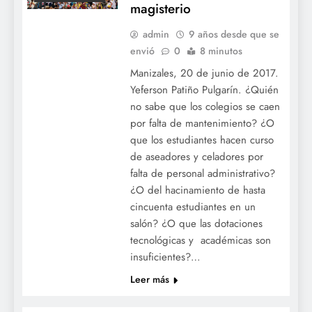
magisterio
admin
9 años desde que se
envió
0
8 minutos
Manizales, 20 de junio de 2017.
ACTUALIDAD
Yeferson Patiño Pulgarín. ¿Quién
BOGOTÁ
no sabe que los colegios se caen
por falta de mantenimiento? ¿O
COLOMBIA
que los estudiantes hacen curso
EDUCACION
de aseadores y celadores por
FECODE
falta de personal administrativo?
LICENCIATURAS
¿O del hacinamiento de hasta
NACIONAL
cincuenta estudiantes en un
NOTICIAS
salón? ¿O que las dotaciones
tecnológicas y académicas son
OCDE
OCE
insuficientes?…
ORGANIZACIÓN
COLOMBIANA DE
Leer más
ESTUDIANTES
SANTOS