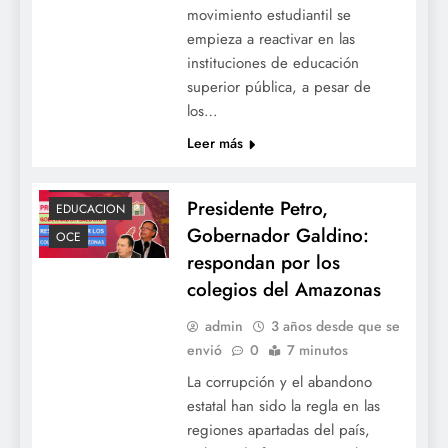
movimiento estudiantil se
empieza a reactivar en las
instituciones de educación
ACTUALIDAD
superior pública, a pesar de
ALIMENTACIÓN
los…
ESCOLAR
Leer más
COLEGIOS
DESFINANCIACIÓN
Presidente Petro,
EDUCACION
Gobernador Galdino:
OCE
respondan por los
colegios del Amazonas
admin
3 años desde que se
envió
0
7 minutos
La corrupción y el abandono
estatal han sido la regla en las
regiones apartadas del país,