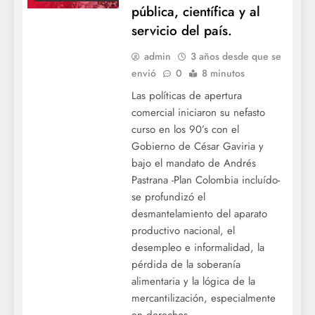
pública, científica y al
servicio del país.
admin
3 años desde que se
envió
0
8 minutos
Las políticas de apertura
comercial iniciaron su nefasto
curso en los 90’s con el
ACTUALIDAD
Gobierno de César Gaviria y
DESFINANCIACIÓN
bajo el mandato de Andrés
EDUCACION
Pastrana -Plan Colombia incluído-
NEOLIBERALISMO
se profundizó el
OCE
desmantelamiento del aparato
OCECOLOMBIA
productivo nacional, el
desempleo e informalidad, la
ORGANIZACIÓN
COLOMBIANA DE
pérdida de la soberanía
ESTUDIANTES
alimentaria y la lógica de la
UNIVERSIDAD
mercantilización, especialmente
DISTRITAL
en derechos…