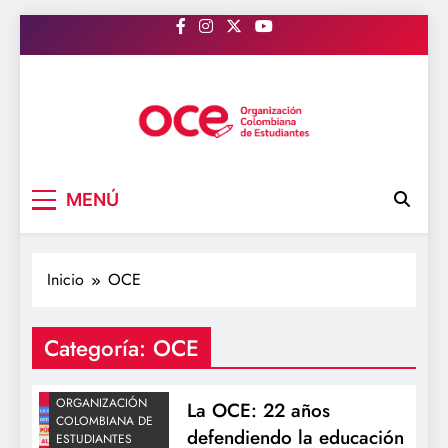
Saltar
al
contenido
COLEGIOS
DESFINANCIACIÓN
OCE Colombia
Organización Colombiana de Estudiantes
DIADELESTUDIANTE
MENÚ
ECONOMIA
EDUCACION
EDUCACIÓN
Inicio
OCE
CIENTÍFICA
NEOLIBERALISMO
Categoría:
OCE
OCE
OCECOLOMBIA
ORGANIZACIÓN
La OCE: 22 años
COLOMBIANA DE
defendiendo la educación
ESTUDIANTES