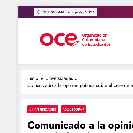
Saltar
9:31:39 AM
6 agosto, 2026
al
contenido
OCE Colombia
Organización Colombiana de Estudiantes
Inicio
Universidades
Comunicado a la opinión pública sobre el cese de a
UNIVERSIDADES
VALLEDUPAR
Comunicado a la opini