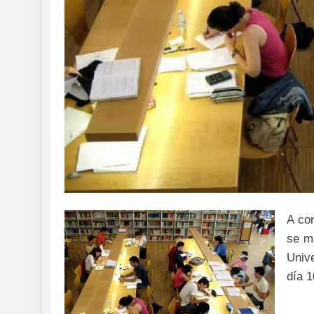
A co
se ma
Univ
día 1