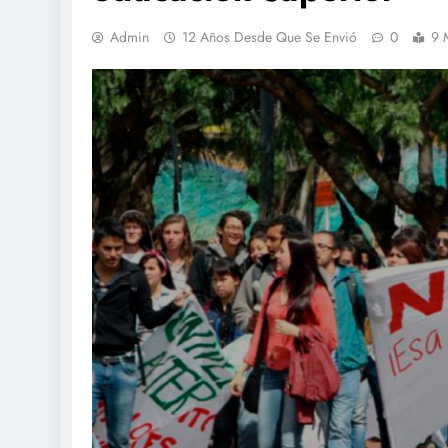
Admin
12 Años Desde Que Se Envió
0
9 