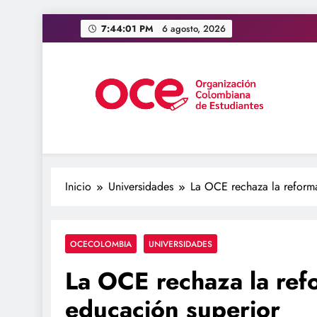
Saltar
7:44:03 PM
6 agosto, 2026
al
contenido
OCE Colombia
Organización Colombiana de Estudiantes
Inicio
Universidades
La OCE rechaza la reforma
OCECOLOMBIA
UNIVERSIDADES
La OCE rechaza la ref
educación superior