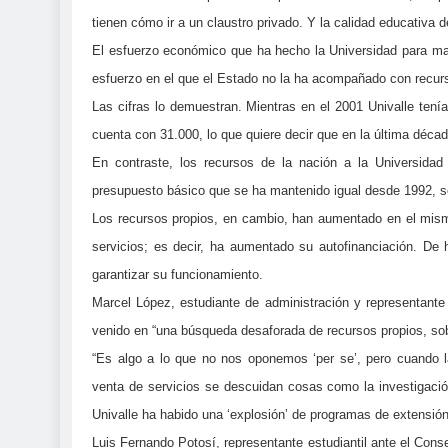
tienen cómo ir a un claustro privado. Y la calidad educativa d
El esfuerzo económico que ha hecho la Universidad para man
esfuerzo en el que el Estado no la ha acompañado con recur
Las cifras lo demuestran. Mientras en el 2001 Univalle ten
cuenta con 31.000, lo que quiere decir que en la última déc
En contraste, los recursos de la nación a la Universida
presupuesto básico que se ha mantenido igual desde 1992, se
Los recursos propios, en cambio, han aumentado en el mism
servicios; es decir, ha aumentado su autofinanciación. De
garantizar su funcionamiento.
Marcel López, estudiante de administración y representante
venido en “una búsqueda desaforada de recursos propios, sob
“Es algo a lo que no nos oponemos ‘per se’, pero cuando 
venta de servicios se descuidan cosas como la investigació
Univalle ha habido una ‘explosión’ de programas de extensió
Luis Fernando Potosí, representante estudiantil ante el Consej