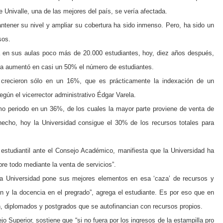
e Univalle, una de las mejores del país, se vería afectada.
tener su nivel y ampliar su cobertura ha sido inmenso. Pero, ha sido un
sos.
ía en sus aulas poco más de 20.000 estudiantes, hoy, diez años después,
ada aumentó en casi un 50% el número de estudiantes.
d crecieron sólo en un 16%, que es prácticamente la indexación de un
gún el vicerrector administrativo Édgar Varela.
o periodo en un 36%, de los cuales la mayor parte proviene de venta de
 hecho, hoy la Universidad consigue el 30% de los recursos totales para
 estudiantil ante el Consejo Académico, manifiesta que la Universidad ha
re todo mediante la venta de servicios”.
la Universidad pone sus mejores elementos en esa ‘caza’ de recursos y
n y la docencia en el pregrado”, agrega el estudiante. Es por eso que en
n, diplomados y postgrados que se autofinancian con recursos propios.
o Superior, sostiene que “si no fuera por los ingresos de la estampilla pro