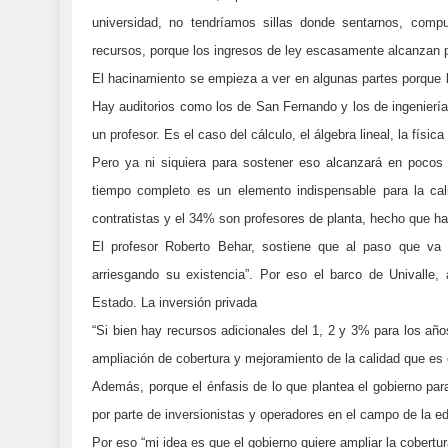
universidad, no tendríamos sillas donde sentarnos, comp
recursos, porque los ingresos de ley escasamente alcanzan p
El hacinamiento se empieza a ver en algunas partes porque 
Hay auditorios como los de San Fernando y los de ingeniería
un profesor. Es el caso del cálculo, el álgebra lineal, la físi
Pero ya ni siquiera para sostener eso alcanzará en pocos 
tiempo completo es un elemento indispensable para la ca
contratistas y el 34% son profesores de planta, hecho que ha
El profesor Roberto Behar, sostiene que al paso que va 
arriesgando su existencia”. Por eso el barco de Univalle,
Estado. La inversión privada
“Si bien hay recursos adicionales del 1, 2 y 3% para los 
ampliación de cobertura y mejoramiento de la calidad que es el
Además, porque el énfasis de lo que plantea el gobierno para
por parte de inversionistas y operadores en el campo de la e
Por eso “mi idea es que el gobierno quiere ampliar la cobertur