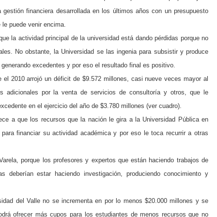
a gestión financiera desarrollada en los últimos años con un presupuesto
e le puede venir encima.
que la actividad principal de la universidad está dando pérdidas porque no
ales. No obstante, la Universidad se las ingenia para subsistir y produce
n generando excedentes y por eso el resultado final es positivo.
te el 2010 arrojó un déficit de $9.572 millones, casi nueve veces mayor al
os adicionales por la venta de servicios de consultoría y otros, que le
excedente en el ejercicio del año de $3.780 millones (ver cuadro).
ece a que los recursos que la nación le gira a la Universidad Pública en
 para financiar su actividad académica y por eso le toca recurrir a otras
 Varela, porque los profesores y expertos que están haciendo trabajos de
as deberían estar haciendo investigación, produciendo conocimiento y
rsidad del Valle no se incrementa en por lo menos $20.000 millones y se
podrá ofrecer más cupos para los estudiantes de menos recursos que no