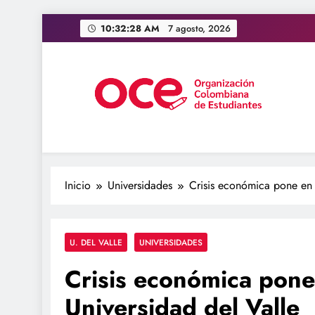
Saltar
10:32:29 AM
7 agosto,
2026
al
contenido
OCE Colombia
Organización Colombiana de Estudiantes
Inicio
Universidades
Crisis económica pone en p
U. DEL VALLE
UNIVERSIDADES
Crisis económica pone 
Universidad del Valle