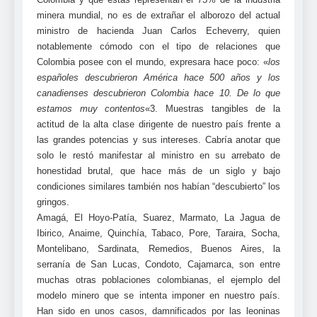
minera mundial, no es de extrañar el alborozo del actual
ministro de hacienda Juan Carlos Echeverry, quien
notablemente cómodo con el tipo de relaciones que
Colombia posee con el mundo, expresara hace poco: «
los
españoles descubrieron América hace 500 años y los
canadienses descubrieron Colombia hace 10. De lo que
estamos muy contentos
«3. Muestras tangibles de la
actitud de la alta clase dirigente de nuestro país frente a
las grandes potencias y sus intereses. Cabría anotar que
solo le restó manifestar al ministro en su arrebato de
honestidad brutal, que hace más de un siglo y bajo
condiciones similares también nos habían “descubierto” los
gringos.
Amagá, El Hoyo-Patía, Suarez, Marmato, La Jagua de
Ibirico, Anaime, Quinchía, Tabaco, Pore, Taraira, Socha,
Montelibano, Sardinata, Remedios, Buenos Aires, la
serranía de San Lucas, Condoto, Cajamarca, son entre
muchas otras poblaciones colombianas, el ejemplo del
modelo minero que se intenta imponer en nuestro país.
Han sido en unos casos, damnificados por las leoninas