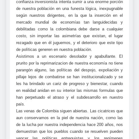
confianza inversionista intenta sumir a una enorme porción
de nuestra población en una funesta lógica, inexpugnable
según nuestros dirigentes, en la que la inserción en el
mercado mundial de economías tan languidecidas y
debilitadas como la colombiana debe darse a cualquier
costo, sin importar las asimetrías que existan, el lugar
rezagado que en él juguemos, y el deterioro que este tipo
de políticas generen en nuestra población.
Asistimos a un escenario desolador y apabullante. El
prurito por la reprimarizacion de nuestra economía no tiene
parangón alguno, las políticas del despojo, expoliación y
pillaje lejos de combatirse se han institucionalizado y se
les ha brindado un cariz de progreso y bienestar, cuando
en realidad anidan en su interior las mismas formulas que
han perpetuado el atraso y el subdesarrollo en nuestro
país.
Las venas de Colombia siguen abiertas. Las cicatrices que
aun conservamos en la piel de nuestra nación, como las
de la lucha por nuestra independencia hace 200 años, nos
demuestran que los pueblos cuando se resuelven pueden
vencer las políticas entreguistas y los regímenes