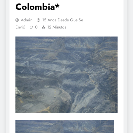
Colombia*
Admin
15 Años Desde Que Se
Envió
0
12 Minutos