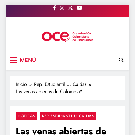
Saltar
al
contenido
OCE Colombia
Organización Colombiana de Estudiantes
MENÚ
Inicio
Rep. Estudiantil U. Caldas
Las venas abiertas de Colombia*
NOTICIAS
REP. ESTUDIANTIL U. CALDAS
Las venas abiertas de