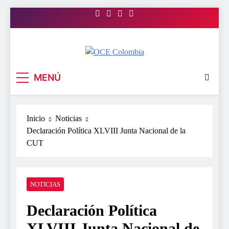
Saltar
al
contenido
OCE Colombia
Organización Colombiana de
MENÚ
Estudiantes
Inicio
Noticias
Declaración Política XLVIII Junta Nacional de la
CUT
NOTICIAS
Declaración Política
XLVIII Junta Nacional de