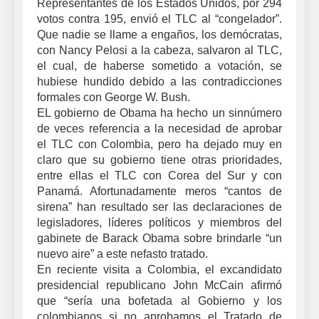
Representantes de los Estados Unidos, por 294
votos contra 195, envió el TLC al “congelador”.
Que nadie se llame a engaños, los demócratas,
con Nancy Pelosi a la cabeza, salvaron al TLC,
el cual, de haberse sometido a votación, se
hubiese hundido debido a las contradicciones
formales con George W. Bush.
EL gobierno de Obama ha hecho un sinnúmero
de veces referencia a la necesidad de aprobar
el TLC con Colombia, pero ha dejado muy en
claro que su gobierno tiene otras prioridades,
entre ellas el TLC con Corea del Sur y con
Panamá. Afortunadamente meros “cantos de
sirena” han resultado ser las declaraciones de
legisladores, líderes políticos y miembros del
gabinete de Barack Obama sobre brindarle “un
nuevo aire” a este nefasto tratado.
En reciente visita a Colombia, el excandidato
presidencial republicano John McCain afirmó
que “sería una bofetada al Gobierno y los
colombianos si no aprobamos el Tratado de