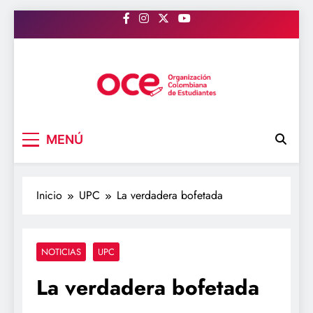
Saltar
al
contenido
OCE Colombia
Organización Colombiana de Estudiantes
MENÚ
Inicio
UPC
La verdadera bofetada
NOTICIAS
UPC
La verdadera bofetada