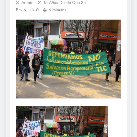
Admin
15 Años Desde Que Se
Envió
0
6 Minutos