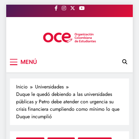
Saltar
al
contenido
OCE Colombia
Organización Colombiana de Estudiantes
MENÚ
Inicio
Universidades
Duque le quedó debiendo a las universidades
públicas y Petro debe atender con urgencia su
crisis financiera cumpliendo como mínimo lo que
Duque incumplió