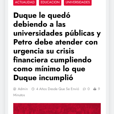
ACTUALIDAD
EDUCACION
UNIVERSIDADES
Duque le quedó
debiendo a las
universidades públicas y
Petro debe atender con
urgencia su crisis
financiera cumpliendo
como mínimo lo que
Duque incumplió
Admin
4 Años Desde Que Se Envió
0
9
Minutos