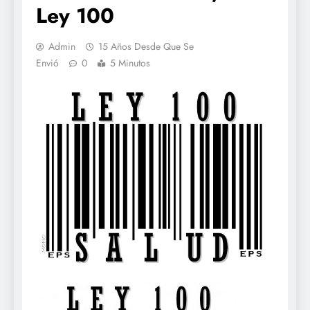
Ley 100
Admin
15 Años Desde Que Se
Envió
0
5 Minutos