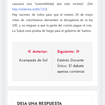
causaría una “sostenibilidad aún más incierta”. (Ver
http://slidesha.re/jNc7zO
).
Hay razones de sobra para que el martes 24 de mayo
miles de colombianos demanden la derogatoria de la ley
100, y se nieguen a que la gente del común pague el crac.
La Salud será prueba de fuego para el gobierno de Santos.
Navegación
Anterior:
Siguiente:
de
Acampada de Sol
Estatuto Docente
Único: El debate
entradas
apenas comienza
DEJA UNA RESPUESTA