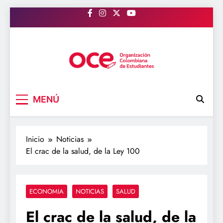
Saltar
al
contenido
OCE Colombia
Organización Colombiana de Estudiantes
MENÚ
Inicio
Noticias
El crac de la salud, de la Ley 100
ECONOMIA
NOTICIAS
SALUD
El crac de la salud, de la