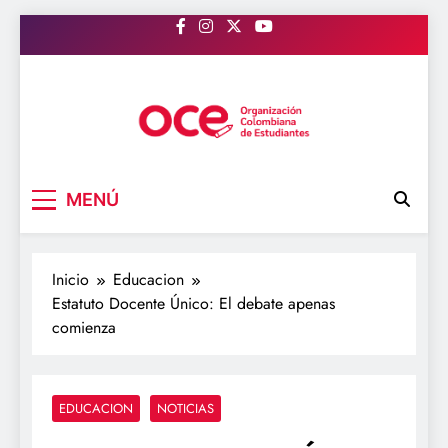
Saltar
al
contenido
OCE Colombia
Organización Colombiana de Estudiantes
MENÚ
Inicio
Educacion
Estatuto Docente Único: El debate apenas
comienza
EDUCACION
NOTICIAS