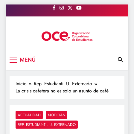
Saltar
al
contenido
OCE Colombia
Organización Colombiana de Estudiantes
MENÚ
Inicio
Rep. Estudiantil U. Externado
La crisis cafetera no es solo un asunto de café
ACTUALIDAD
NOTICIAS
REP. ESTUDIANTIL U. EXTERNADO