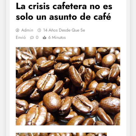
La crisis cafetera no es
solo un asunto de café
Admin
14 Años Desde Que Se
Envió
0
6 Minutos