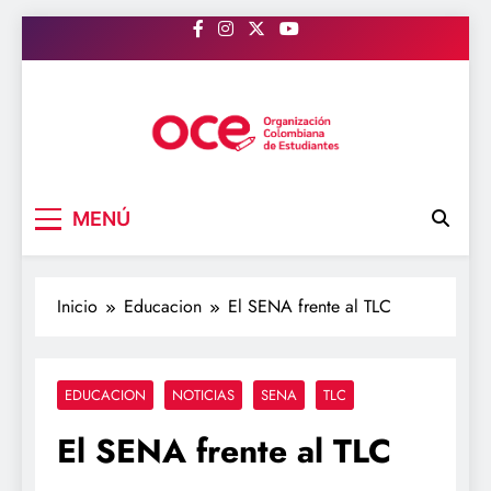
Saltar
al
contenido
OCE Colombia
Organización Colombiana de Estudiantes
MENÚ
Inicio
Educacion
El SENA frente al TLC
EDUCACION
NOTICIAS
SENA
TLC
El SENA frente al TLC