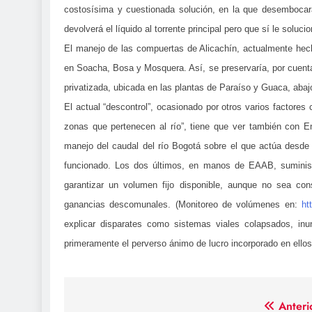
costosísima y cuestionada solución, en la que desembocar
devolverá el líquido al torrente principal pero que sí le sol
El manejo de las compuertas de Alicachín, actualmente hec
en Soacha, Bosa y Mosquera. Así, se preservaría, por cuenta
privatizada, ubicada en las plantas de Paraíso y Guaca, abaj
El actual “descontrol”, ocasionado por otros varios factores 
zonas que pertenecen al río”, tiene que ver también con E
manejo del caudal del río Bogotá sobre el que actúa desde
funcionado. Los dos últimos, en manos de EAAB, suminist
garantizar un volumen fijo disponible, aunque no sea con
ganancias descomunales. (Monitoreo de volúmenes en:
ht
explicar disparates como sistemas viales colapsados, in
primeramente el perverso ánimo de lucro incorporado en ello
Navegación
Anteri