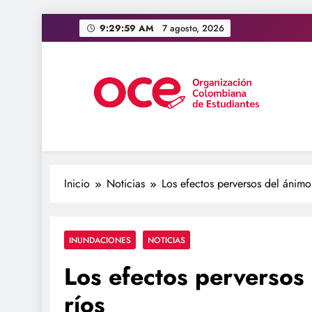
Saltar
9:29:59 AM
7 agosto, 2026
al
contenido
OCE Colombia
Organización Colombiana de Estudiantes
Inicio
Noticias
Los efectos perversos del ánimo 
INUNDACIONES
NOTICIAS
Los efectos perversos 
ríos