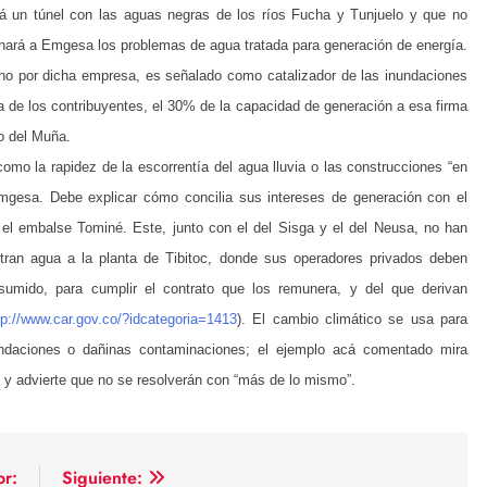
á un túnel con las aguas negras de los ríos Fucha y Tunjuelo y que no
ucionará a Emgesa los problemas de agua tratada para generación de energía.
ho por dicha empresa, es señalado como catalizador de las inundaciones
 de los contribuyentes, el 30% de la capacidad de generación a esa firma
o del Muña.
como la rapidez de la escorrentía del agua lluvia o las construcciones “en
mgesa. Debe explicar cómo concilia sus intereses de generación con el
 el embalse Tominé. Este, junto con el del Sisga y el del Neusa, no han
ran agua a la planta de Tibitoc, donde sus operadores privados deben
sumido, para cumplir el contrato que los remunera, y del que derivan
tp://www.car.gov.co/?idcategoria=1413
). El cambio climático se usa para
undaciones o dañinas contaminaciones; el ejemplo acá comentado mira
s y advierte que no se resolverán con “más de lo mismo”.
or:
Siguiente: