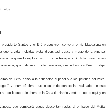
Minutos
1
 el presidente Santos y el BID propusieron convertir el río Magdalena en
a que la vida, incluidas biota, diversidad, cauce y madre de la principal
ativos de quien lo explote como ruta de transporte. A dicha privatización
y ganaderos, que habitan su parte navegable, desde Honda y Puerto Salgar
 ánimo de lucro, como a la educación superior y a los parques naturales,
ío Bogotá” y enumeró obras que, a quien desconoce las realidades de este
ca a todo lo que sale ahora de la Casa de Nariño y más si, como aquí y en
ta Canoas, que bombeará aguas descontaminadas al embalse del Muña,