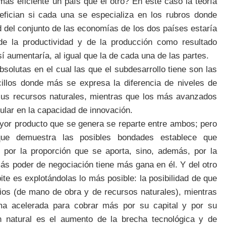
s eficiente un país que el otro? En este caso la teoría
ician si cada una se especializa en los rubros donde
d del conjunto de las economías de los dos países estaría
l de la productividad y de la producción como resultado
sí aumentaría, al igual que la de cada una de las partes.
solutas en el cual las que el subdesarrollo tiene son las
cillos donde más se expresa la diferencia de niveles de
e sus recursos naturales, mientras que los más avanzados
icular en la capacidad de innovación.
or producto que se genera se reparte entre ambos; pero
que demuestra las posibles bondades establece que
 por la proporción que se aporta, sino, además, por la
s poder de negociación tiene más gana en él. Y del otro
te es explotándolas lo más posible: la posibilidad de que
cios (de mano de obra y de recursos naturales), mientras
ma acelerada para cobrar más por su capital y por su
én natural es el aumento de la brecha tecnológica y de