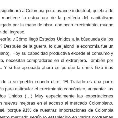
significará a Colombia poco avance industrial, quiebra de
s mantiene la estructura de la periferia del capitalismo
gregado por la mano de obra, con poco crecimiento, mucho
n del ingreso.
 teoría: ¿Cómo llegó Estados Unidos a la búsqueda de los
? Después de la guerra, lo que jalonó la economía fue un
siano). Hoy su capacidad productiva excede el consumo y
to, necesitan compradores en el extranjero. También por
. Y si fue aprobado ahora es porque la crisis hizo más
do a su pueblo cuando dice: “El Tratado es una parte
ón para estimular el crecimiento económico, aumentar las
dos Unidos (…) Muy especialmente las exportaciones
con nuevas mejoras en el acceso al mercado Colombiano.
ctual, porque 91% de nuestras importaciones de Colombia
estro mercado según lo establecido en varios programas