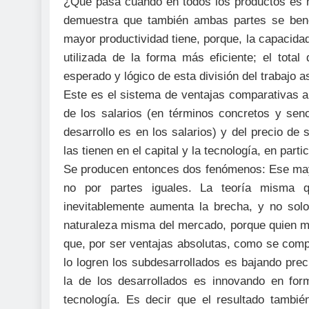
¿Qué pasa cuando en todos los productos es má
demuestra que también ambas partes se benef
mayor productividad tiene, porque, la capacida
utilizada de la forma más eficiente; el tota
esperado y lógico de esta división del trabajo a
Este es el sistema de ventajas comparativas ab
de los salarios (en términos concretos y sen
desarrollo es en los salarios) y del precio d
las tienen en el capital y la tecnología, en part
Se producen entonces dos fenómenos: Ese may
no por partes iguales. La teoría misma 
inevitablemente aumenta la brecha, y no solo
naturaleza misma del mercado, porque quien má
que, por ser ventajas absolutas, como se compi
lo logren los subdesarrollados es bajando pre
la de los desarrollados es innovando en for
tecnología. Es decir que el resultado tambi