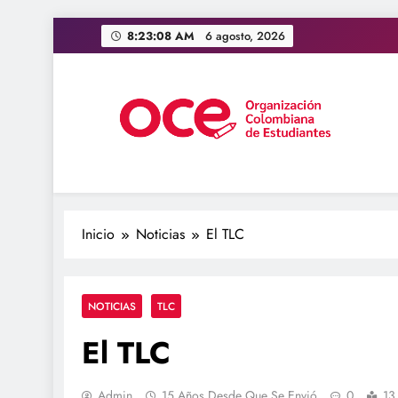
Saltar
8:23:09 AM
6 agosto, 2026
al
contenido
OCE Colombia
Organización Colombiana de Estudiantes
Inicio
Noticias
El TLC
NOTICIAS
TLC
El TLC
Admin
15 Años Desde Que Se Envió
0
13