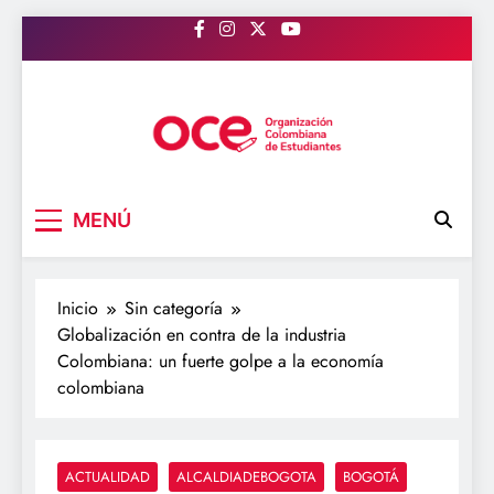
Saltar
al
contenido
OCE Colombia
Organización Colombiana de Estudiantes
MENÚ
Inicio
Sin categoría
Globalización en contra de la industria
Colombiana: un fuerte golpe a la economía
colombiana
ACTUALIDAD
ALCALDIADEBOGOTA
BOGOTÁ