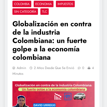
COLOMBIA
ECONOMIA
IMPUESTOS
SIN CATEGORÍA
TLC
Globalización en contra
de la industria
Colombiana: un fuerte
golpe a la economía
colombiana
Admin
2 Años Desde Que Se Envió
0
4
Minutos