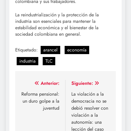
colombiana y sus trabajadores.
La reindustrialización y la protección de la
industria son esenciales para mantener la
estabilidad económica y el bienestar de la
sociedad colombiana en general.
Etiquetado:
arancel
economía
industria
TLC
Navegación
Anterior:
Siguiente:
de
Reforma pensional:
La violación a la
un duro golpe a la
democracia no se
entradas
juventud
debió resolver con
violación a la
autonomía: una
lección del caso