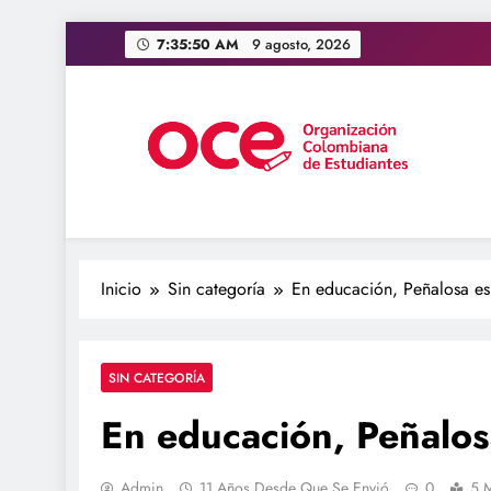
Saltar
7:35:51 AM
9 agosto, 2026
al
contenido
OCE Colombia
Organización Colombiana de Estudiantes
Inicio
Sin categoría
En educación, Peñalosa es 
SIN CATEGORÍA
En educación, Peñalosa
Admin
11 Años Desde Que Se Envió
0
5 