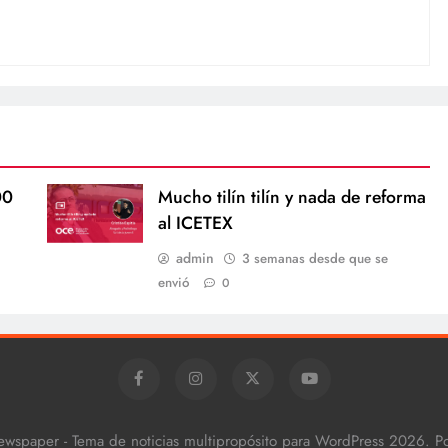
00
Mucho tilín tilín y nada de reforma
al ICETEX
admin
3 semanas desde que se
envió
0
ewspaper - Tema de noticias multipropósito para WordPress 2026. 