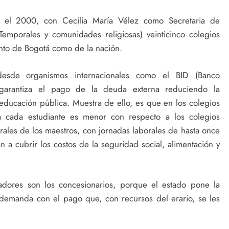
y el 2000, con Cecilia María Vélez como Secretaria de
emporales y comunidades religiosas) veinticinco colegios
anto de Bogotá como de la nación.
desde organismos internacionales como el BID (Banco
garantiza el pago de la deuda externa reduciendo la
a educación pública. Muestra de ello, es que en los colegios
a cada estudiante es menor con respecto a los colegios
orales de los maestros, con jornadas laborales de hasta once
an a cubrir los costos de la seguridad social, alimentación y
adores son los concesionarios, porque el estado pone la
 la demanda con el pago que, con recursos del erario, se les