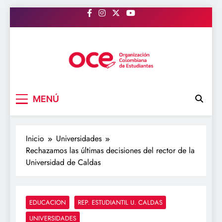
Saltar
al
contenido
OCE Colombia
Organización Colombiana de Estudiantes
MENÚ
Inicio
Universidades
Rechazamos las últimas decisiones del rector de la
Universidad de Caldas
EDUCACION
REP. ESTUDIANTIL U. CALDAS
UNIVERSIDADES